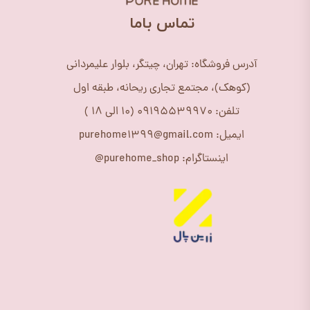
​تماس باما
آدرس فروشگاه: تهران، چیتگر، بلوار علیمردانی
(کوهک)، مجتمع تجاری ریحانه، طبقه اول
تلفن: 09195539970 (10 الی 18 )
ایمیل: purehome1399@gmail.com
اینستاگرام: purehome_shop@