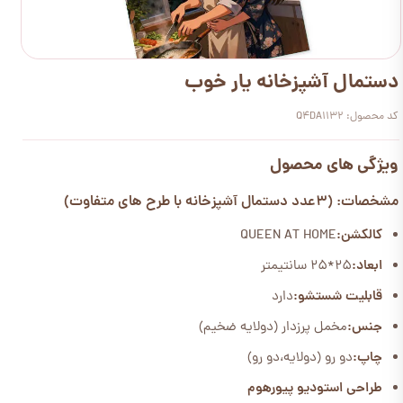
دستمال آشپزخانه یار خوب
کد محصول: Q4DA1132
ویژگی های محصول
مشخصات: (3عدد دستمال آشپزخانه با طرح های متفاوت)
کالکشن:
QUEEN AT HOME
ابعاد:
25*25 سانتیمتر
قابلیت شستشو:
دارد
جنس:
مخمل پرزدار (دولایه ضخیم)
چاپ:
دو رو (دولایه،دو رو)
طراحی استودیو پیورهوم