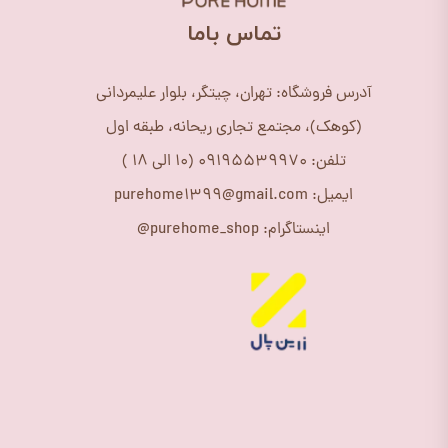
​تماس باما
آدرس فروشگاه: تهران، چیتگر، بلوار علیمردانی
(کوهک)، مجتمع تجاری ریحانه، طبقه اول
تلفن: 09195539970 (10 الی 18 )
ایمیل: purehome1399@gmail.com
اینستاگرام: purehome_shop@