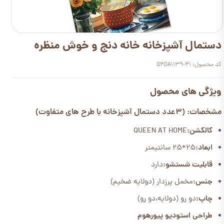
دستمال آشپزخانه خانه دنج و خوش منظره
کد محصول: Q4DA1139-41
ویژگی های محصول
مشخصات: (3عدد دستمال آشپزخانه با طرح های متفاوت)
کالکشن:
QUEEN AT HOME
ابعاد:
25*25 سانتیمتر
قابلیت شستشو:
دارد
جنس:
مخمل پرزدار (دولایه ضخیم)
چاپ:
دو رو (دولایه،دو رو)
طراحی استودیو پیورهوم