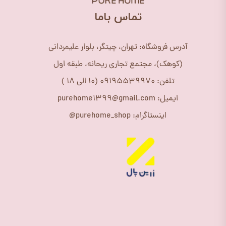
​تماس باما
آدرس فروشگاه: تهران، چیتگر، بلوار علیمردانی
(کوهک)، مجتمع تجاری ریحانه، طبقه اول
تلفن: 09195539970 (10 الی 18 )
ایمیل: purehome1399@gmail.com
اینستاگرام: purehome_shop@