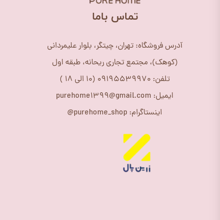
​تماس باما
آدرس فروشگاه: تهران، چیتگر، بلوار علیمردانی
(کوهک)، مجتمع تجاری ریحانه، طبقه اول
تلفن: 09195539970 (10 الی 18 )
ایمیل: purehome1399@gmail.com
اینستاگرام: purehome_shop@