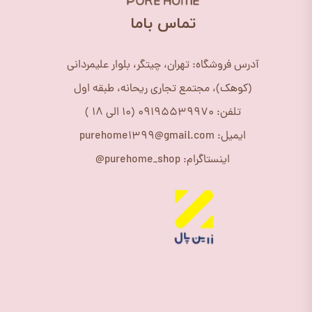
​تماس باما
آدرس فروشگاه: تهران، چیتگر، بلوار علیمردانی
(کوهک)، مجتمع تجاری ریحانه، طبقه اول
تلفن: 09195539970 (10 الی 18 )
ایمیل: purehome1399@gmail.com
اینستاگرام: purehome_shop@