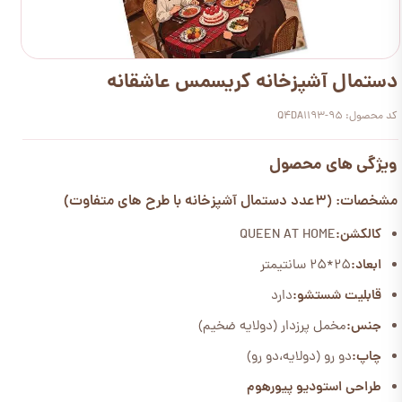
دستمال آشپزخانه کریسمس عاشقانه
کد محصول: Q4DA1193-95
ویژگی های محصول
مشخصات: (3عدد دستمال آشپزخانه با طرح های متفاوت)
کالکشن:
QUEEN AT HOME
ابعاد:
25*25 سانتیمتر
قابلیت شستشو:
دارد
جنس:
مخمل پرزدار (دولایه ضخیم)
چاپ:
دو رو (دولایه،دو رو)
طراحی استودیو پیورهوم