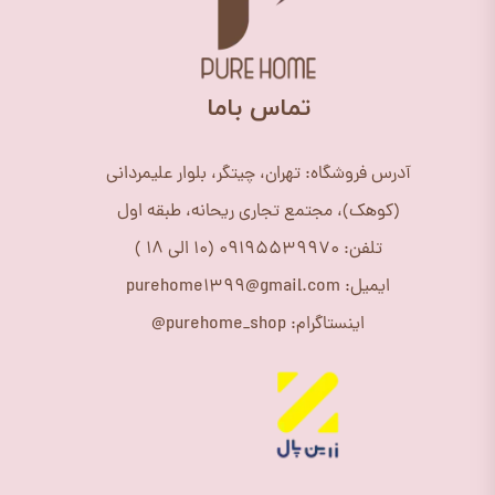
​تماس باما
آدرس فروشگاه: تهران، چیتگر، بلوار علیمردانی
(کوهک)، مجتمع تجاری ریحانه، طبقه اول
تلفن: 09195539970 (10 الی 18 )
ایمیل: purehome1399@gmail.com
اینستاگرام: purehome_shop@