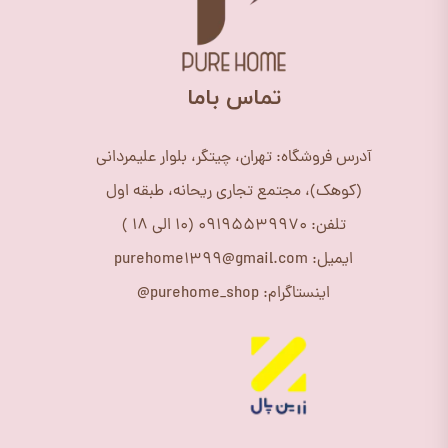
​تماس باما
آدرس فروشگاه: تهران، چیتگر، بلوار علیمردانی
(کوهک)، مجتمع تجاری ریحانه، طبقه اول
تلفن: 09195539970 (10 الی 18 )
ایمیل: purehome1399@gmail.com
اینستاگرام: purehome_shop@