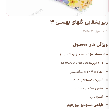
زیر بشقابی گلهای بهشتی 3
کد محصول: F2ZI1022
ویژگی های محصول
مشخصات:(دو عدد زیربشقابی)
کالکشن:
FLOWER FOR EVER
ابعاد:
30*50 سانتیمتر
قابلیت شستشو:
دارد
جنس:
مخمل دولایه
آستر:
دارد
طراحی استودیو پیورهوم