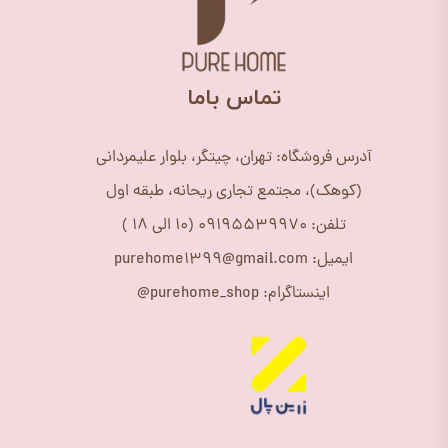
​تماس باما
آدرس فروشگاه: تهران، چیتگر، بلوار علیمردانی
(کوهک)، مجتمع تجاری ریحانه، طبقه اول
تلفن: 09195539970 (10 الی 18 )
ایمیل: purehome1399@gmail.com
اینستاگرام: purehome_shop@