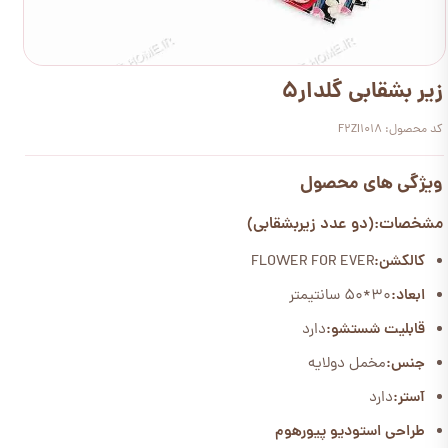
زیر بشقابی گلدار5
کد محصول: F2ZI1018
ویژگی های محصول
مشخصات:(دو عدد زیربشقابی)
کالکشن:
FLOWER FOR EVER
ابعاد:
30*50 سانتیمتر
قابلیت شستشو:
دارد
جنس:
مخمل دولایه
آستر:
دارد
طراحی استودیو پیورهوم