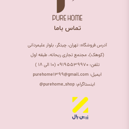
​تماس باما
آدرس فروشگاه: تهران، چیتگر، بلوار علیمردانی
(کوهک)، مجتمع تجاری ریحانه، طبقه اول
تلفن: 09195539970 (10 الی 18 )
ایمیل: purehome1399@gmail.com
اینستاگرام: purehome_shop@