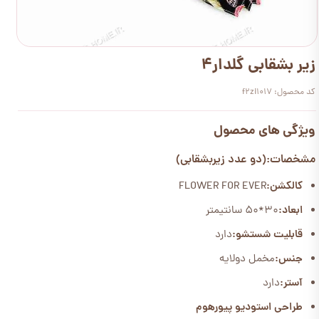
زیر بشقابی گلدار4
کد محصول: f2zi1017
ویژگی های محصول
مشخصات:(دو عدد زیربشقابی)
کالکشن:
FLOWER FOR EVER
ابعاد:
30*50 سانتیمتر
قابلیت شستشو:
دارد
جنس:
مخمل دولایه
آستر:
دارد
طراحی استودیو پیورهوم