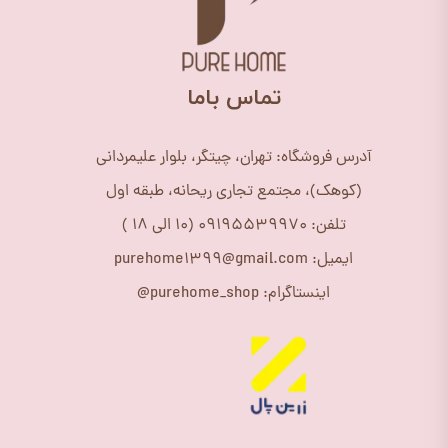
​تماس باما
آدرس فروشگاه: تهران، چیتگر، بلوار علیمردانی
(کوهک)، مجتمع تجاری ریحانه، طبقه اول
تلفن: 09195539970 (10 الی 18 )
ایمیل: purehome1399@gmail.com
اینستاگرام: purehome_shop@