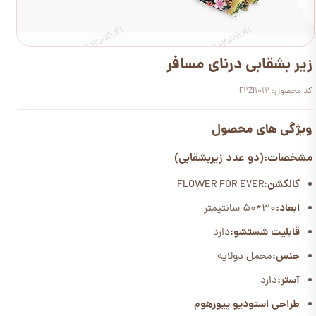
زیر بشقابی درنای مسافر
کد محصول: F2ZI1012
ویژگی های محصول
مشخصات:(دو عدد زیربشقابی)
کالکشن:
FLOWER FOR EVER
ابعاد:
30*50 سانتیمتر
قابلیت شستشو:
دارد
جنس:
مخمل دولایه
آستر:
دارد
طراحی استودیو پیورهوم