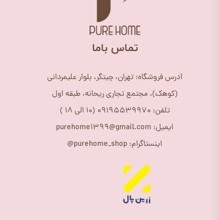
​تماس باما
آدرس فروشگاه: تهران، چیتگر، بلوار علیمردانی
(کوهک)، مجتمع تجاری ریحانه، طبقه اول
تلفن: 09195539970 (10 الی 18 )
ایمیل: purehome1399@gmail.com
اینستاگرام: purehome_shop@