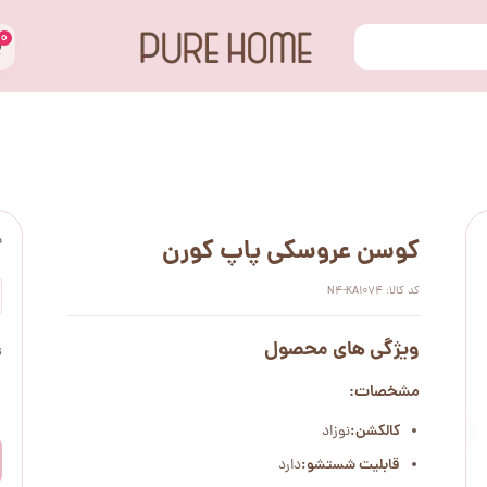
۰
س
کوسن عروسکی پاپ کورن
کد کالا: N4-KA1074
ویژگی های محصول
ت
مشخصات:
۰
کالکشن:
نوزاد
قابلیت شستشو:
دارد