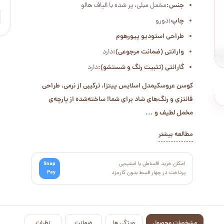
جنس:
مخمل مبلی، پر شده با الیاف هالو
چاپ:
دورو
طراحی استودیو پیورهوم
وارانتی (ضمانت مرجوعی):
دارد
گارانتی (تثبیت رنگ و شستشو):
دارد
کوسن عروسکی
مدل اسلایس پیتزا، ترکیبی از نرمی، طراحی
فانتزی و رنگ‌های شاد برای شما! ساخته‌شده از پارچه‌ی
مخمل لطیف و ...
مطالعه بیشتر
امکان خرید اقساطی با اسنپ‌پی
Snap
Pay
پرداخت در چهار قسط بدون کارمزد
مشخصات محصول
ویژگی ها
ضمانت
نظرات