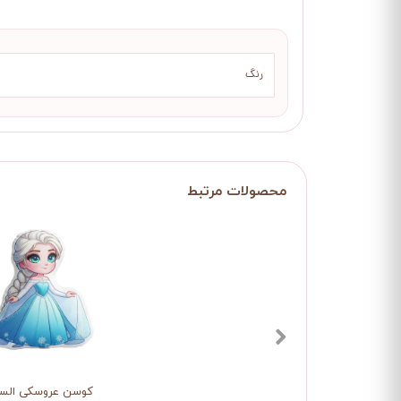
رنگ
کوسن عروسکی السا