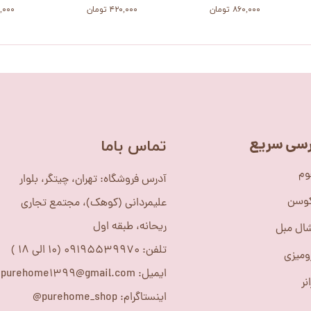
۸۶۰,۰۰۰ تومان
۴۲۰,۰۰۰ تومان
۴۷۰,۰۰۰
سی سریع
​تماس باما
وم
آدرس فروشگاه: تهران، چیتگر، بلوار
کوسن
علیمردانی (کوهک)، مجتمع تجاری
ریحانه، طبقه اول
ال مبل
تلفن: 09195539970 (10 الی 18 )
ومیزی
ایمیل: purehome1399@gmail.com
نر
اینستاگرام: purehome_shop@