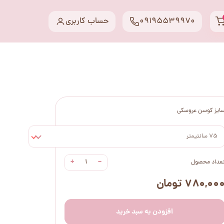
09195539970
حساب کاربری
ایز کوسن عروسکی
75 سانتیمتر
+
−
عداد محصول
۷۸۰,۰۰ تومان
افزودن به سبد خرید