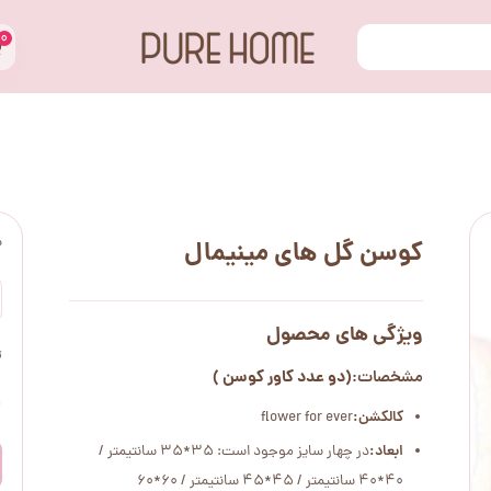
۰
س
کوسن گل های مینیمال
ویژگی های محصول
ت
(دو عدد کاور کوسن )
مشخصات:
۰
کالکشن:
flower for ever
ابعاد:
در چهار سایز موجود است: 35*35 سانتیمتر /
40*40 سانتیمتر / 45*45 سانتیمتر / 60*60