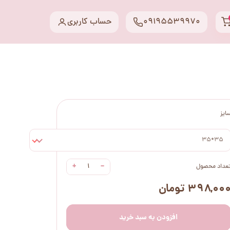
09195539970
حساب کاربری
ایز
35*35
+
−
عداد محصول
۳۹۸,۰۰ تومان
افزودن به سبد خرید