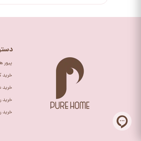
دستر
پیور ه
خرید 
خرید ش
خرید ر
خرید را