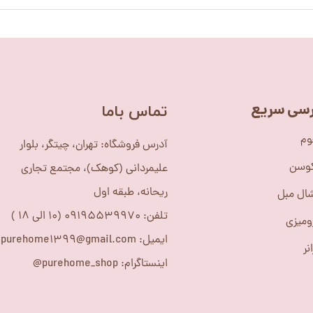
سی سریع
​تماس باما
وم
آدرس فروشگاه: تهران، چیتگر، بلوار
کوسن
علیمردانی (کوهک)، مجتمع تجاری
ریحانه، طبقه اول
ال مبل
تلفن: 09195539970 (10 الی 18 )
ومیزی
ایمیل: purehome1399@gmail.com
نر
اینستاگرام: purehome_shop@