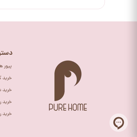
دستر
پیور ه
خرید 
خرید ش
خرید ر
خرید را