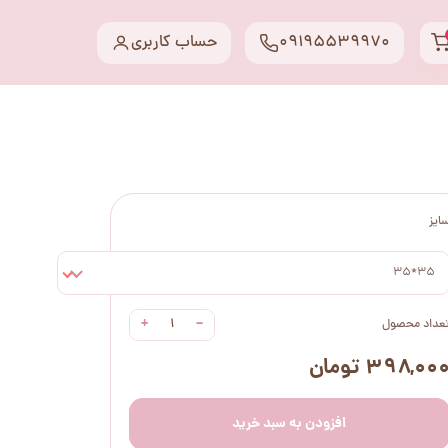
09195539970
حساب کاربری
ایز
35*35
+
−
عداد محصول
۳۹۸,۰۰ تومان
افزودن به سبد خرید