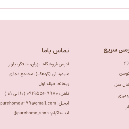
سی سریع
​تماس باما
وم
آدرس فروشگاه: تهران، چیتگر، بلوار
کوسن
علیمردانی (کوهک)، مجتمع تجاری
ریحانه، طبقه اول
ال مبل
تلفن: 09195539970 (10 الی 18 )
ومیزی
ایمیل: purehome1399@gmail.com
نر
اینستاگرام: purehome_shop@