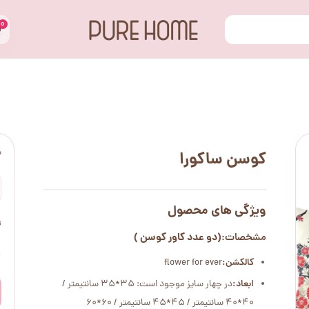
۰
س
کوسن ساکورا
ویژگی های محصول
ت
(دو عدد کاور کوسن )
مشخصات:
۰
کالکشن:
flower for ever
ابعاد:
در چهار سایز موجود است: 35*35 سانتیمتر /
40*40 سانتیمتر / 45*45 سانتیمتر / 60*60