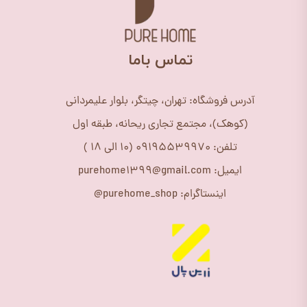
​تماس باما
آدرس فروشگاه: تهران، چیتگر، بلوار علیمردانی
(کوهک)، مجتمع تجاری ریحانه، طبقه اول
تلفن: 09195539970 (10 الی 18 )
ایمیل: purehome1399@gmail.com
اینستاگرام: purehome_shop@