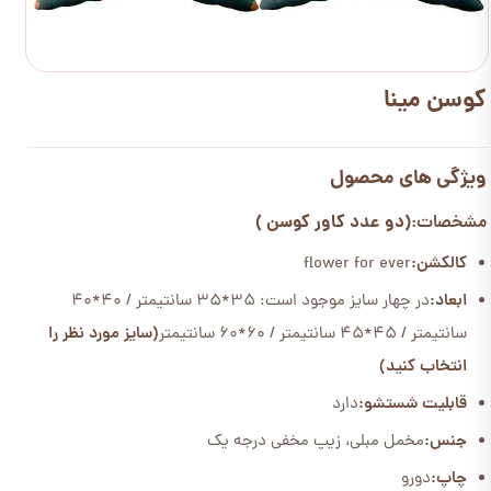
کوسن مینا
ویژگی های محصول
(دو عدد کاور کوسن )
مشخصات:
کالکشن:
flower for ever
ابعاد:
در چهار سایز موجود است: 35*35 سانتیمتر / 40*40
سانتیمتر / 45*45 سانتیمتر / 60*60 سانتیمتر
(سایز مورد نظر را
انتخاب کنید)
قابلیت شستشو:
دارد
جنس:
مخمل مبلی، زیپ مخفی درجه یک
چاپ:
دورو