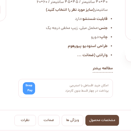
40*40 سانتیمتر / 45*45 سانتیمتر / 60*60
سانتیمتر
(سایز مورد نظر را انتخاب کنید)
قابلیت شستشو:
دارد
جنس:
مخمل مبلی، زیپ مخفی درجه یک
چاپ:
دورو
طراحی استودیو پیورهوم
وارانتی (ضمانت ...
مطالعه بیشتر
امکان خرید اقساطی با اسنپ‌پی
Snap
Pay
پرداخت در چهار قسط بدون کارمزد
مشخصات محصول
ویژگی ها
ضمانت
نظرات