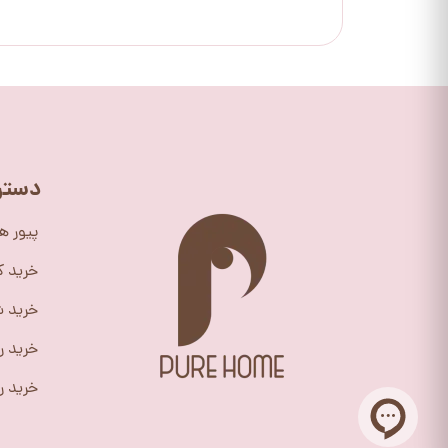
دستر
پیور ه
خرید 
خرید ش
خرید ر
خرید را