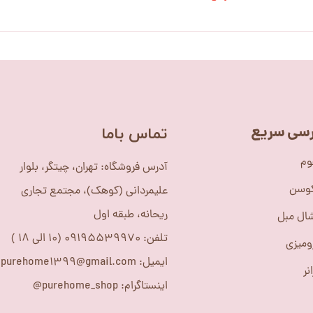
سی سریع
​تماس باما
وم
آدرس فروشگاه: تهران، چیتگر، بلوار
کوسن
علیمردانی (کوهک)، مجتمع تجاری
ریحانه، طبقه اول
ال مبل
تلفن: 09195539970 (10 الی 18 )
ومیزی
ایمیل: purehome1399@gmail.com
نر
اینستاگرام: purehome_shop@