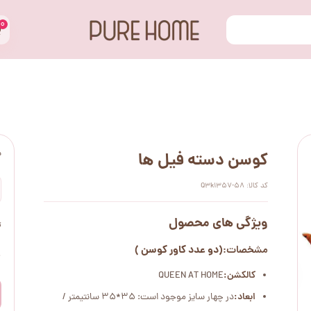
۰
س
کوسن دسته فیل ها
کد کالا: Q3k1357-58
ویژگی های محصول
ت
(دو عدد کاور کوسن )
مشخصات:
۰
کالکشن:
QUEEN AT HOME
ابعاد:
در چهار سایز موجود است: 35*35 سانتیمتر /