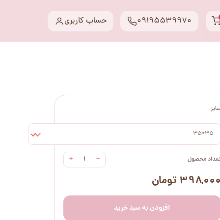
09195539970
حساب کاربری
ایز
35*35
+
−
عداد محصول
۳۹۸,۰۰ تومان
افزودن به سبد خرید