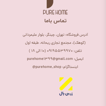
​تماس باما
آدرس فروشگاه: تهران، چیتگر، بلوار علیمردانی
(کوهک)، مجتمع تجاری ریحانه، طبقه اول
تلفن: 09195539970 (10 الی 18 )
ایمیل: purehome1399@gmail.com
اینستاگرام: purehome_shop@