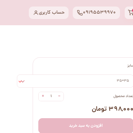
09195539970
حساب کاربری
ایز
35*35
+
−
عداد محصول
۳۹۸,۰۰ تومان
افزودن به سبد خرید