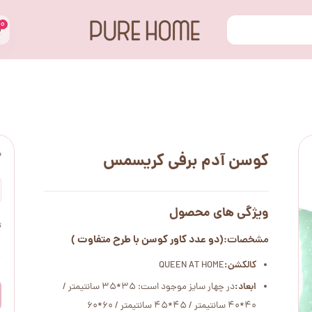
۰
س
کوسن آدم برفی کریسمس
ویژگی های محصول
ت
(دو عدد کاور کوسن با طرح متفاوت )
مشخصات:
۰
کالکشن:
QUEEN AT HOME
ابعاد:
در چهار سایز موجود است: 35*35 سانتیمتر /
40*40 سانتیمتر / 45*45 سانتیمتر / 60*60