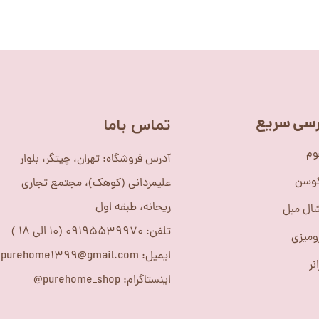
سی سریع
​تماس باما
وم
آدرس فروشگاه: تهران، چیتگر، بلوار
کوسن
علیمردانی (کوهک)، مجتمع تجاری
ریحانه، طبقه اول
ال مبل
تلفن: 09195539970 (10 الی 18 )
ومیزی
ایمیل: purehome1399@gmail.com
نر
اینستاگرام: purehome_shop@