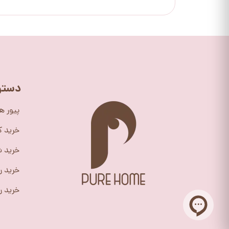
دستر
پیور ه
خرید 
خرید ش
خرید ر
خرید را