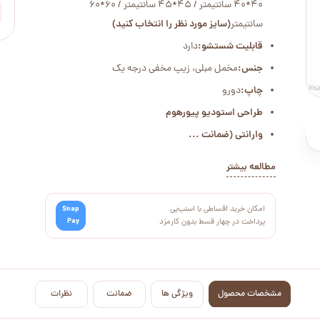
40*40 سانتیمتر / 45*45 سانتیمتر / 60*60
سانتیمتر
(سایز مورد نظر را انتخاب کنید)
قابلیت شستشو:
دارد
جنس:
مخمل مبلی، زیپ مخفی درجه یک
چاپ:
دورو
طراحی استودیو پیورهوم
وارانتی (ضمانت ...
مطالعه بیشتر
امکان خرید اقساطی با اسنپ‌پی
Snap
Pay
پرداخت در چهار قسط بدون کارمزد
مشخصات محصول
ویژگی ها
ضمانت
نظرات