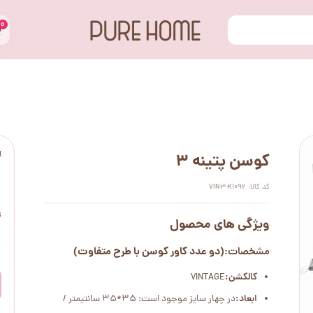
۰
ا
کوسن پتینه 3
کد کالا: VIN3-K1092
ت
ویژگی های محصول
۰
(دو عدد کاور کوسن با طرح متفاوت)
مشخصات:
کالکشن:
VINTAGE
ابعاد:
در چهار سایز موجود است: 35*35 سانتیمتر /