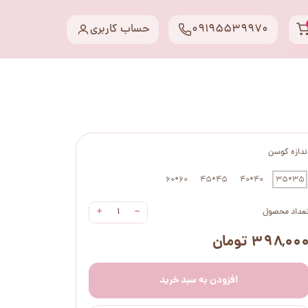
09195539970
حساب کاربری
ندازه کوسن
60*60
45*45
40*40
35*35
+
−
عداد محصول
۳۹۸,۰۰ تومان
افزودن به سبد خرید