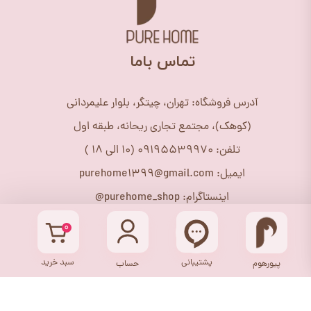
​تماس باما
آدرس فروشگاه: تهران، چیتگر، بلوار علیمردانی
(کوهک)، مجتمع تجاری ریحانه، طبقه اول
تلفن: 09195539970 (10 الی 18 )
ایمیل: purehome1399@gmail.com
اینستاگرام: purehome_shop@
۰
پشتیبانی
سبد خرید
پیورهوم
حساب