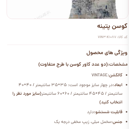
کوسن پتینه
کد کالا: VIN3-K1087
ویژگی های محصول
(دو عدد کاور کوسن با طرح متفاوت)
مشخصات:
کالکشن:
VINTAGE
ابعاد:
در چهار سایز موجود است: 35*35 سانتیمتر / 40*40
سانتیمتر / 45*45 سانتیمتر / 60*60 سانتیمتر
(سایز مورد نظر را
انتخاب کنید)
قابلیت شستشو:
دارد
جنس:
مخمل مبلی، زیپ مخفی درجه یک