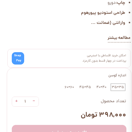
چاپ:
دورو
طراحی استودیو پیورهوم
وارانتی (ضمانت ...
مطالعه بیشتر
امکان خرید اقساطی با اسنپ‌پی
Snap
Pay
پرداخت در چهار قسط بدون کارمزد
اندازه کوسن
60*60
45*45
40*40
35*35
+
−
تعداد محصول
۳۹۸,۰۰۰ تومان