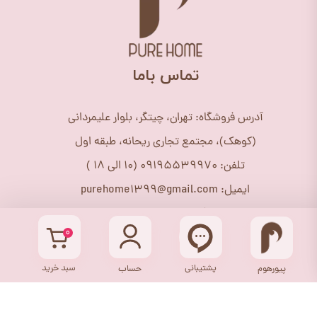
​تماس باما
آدرس فروشگاه: تهران، چیتگر، بلوار علیمردانی
(کوهک)، مجتمع تجاری ریحانه، طبقه اول
تلفن: 09195539970 (10 الی 18 )
ایمیل: purehome1399@gmail.com
اینستاگرام: purehome_shop@
۰
پشتیبانی
سبد خرید
پیورهوم
حساب