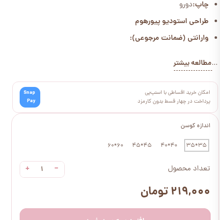
چاپ:
دورو
طراحی استودیو پیورهوم
وارانتی (ضمانت مرجوعی):
مطالعه بیشتر
...
امکان خرید اقساطی با اسنپ‌پی
Snap
Pay
پرداخت در چهار قسط بدون کارمزد
اندازه کوسن
60*60
45*45
40*40
35*35
+
−
تعداد محصول
۲۱۹,۰۰۰ تومان