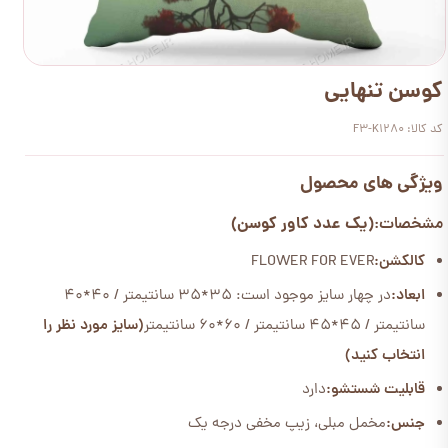
کوسن تنهایی
کد کالا: F3-K1280
ویژگی های محصول
(یک عدد کاور کوسن)
مشخصات:
کالکشن:
FLOWER FOR EVER
ابعاد:
در چهار سایز موجود است: 35*35 سانتیمتر / 40*40
سانتیمتر / 45*45 سانتیمتر / 60*60 سانتیمتر
(سایز مورد نظر را
انتخاب کنید)
قابلیت شستشو:
دارد
جنس:
مخمل مبلی، زیپ مخفی درجه یک