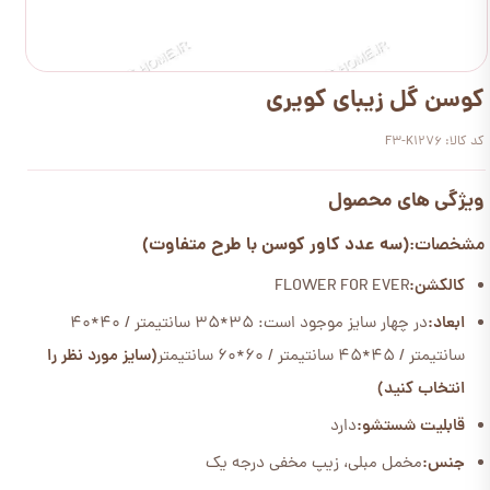
کوسن گل زیبای کویری
کد کالا: F3-K1276
ویژگی های محصول
(سه عدد کاور کوسن با طرح متفاوت)
مشخصات:
کالکشن:
FLOWER FOR EVER
ابعاد:
در چهار سایز موجود است: 35*35 سانتیمتر / 40*40
سانتیمتر / 45*45 سانتیمتر / 60*60 سانتیمتر
(سایز مورد نظر را
انتخاب کنید)
قابلیت شستشو:
دارد
جنس:
مخمل مبلی، زیپ مخفی درجه یک