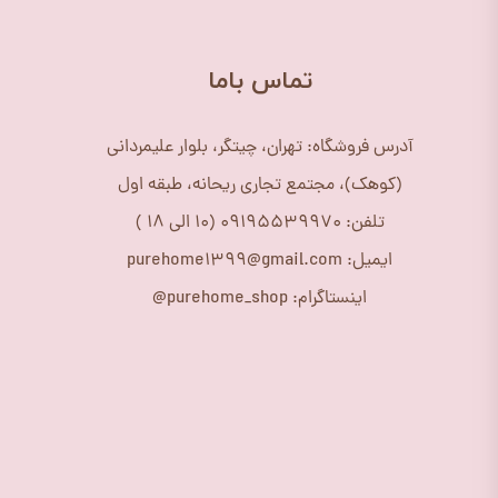
​تماس باما
آدرس فروشگاه: تهران، چیتگر، بلوار علیمردانی
(کوهک)، مجتمع تجاری ریحانه، طبقه اول
تلفن: 09195539970 (10 الی 18 )
ایمیل: purehome1399@gmail.com
اینستاگرام: purehome_shop@