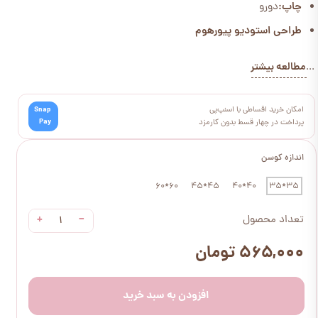
چاپ:
دورو
طراحی استودیو پیورهوم
مطالعه بیشتر
...
امکان خرید اقساطی با اسنپ‌پی
Snap
Pay
پرداخت در چهار قسط بدون کارمزد
اندازه کوسن
60*60
45*45
40*40
35*35
+
−
تعداد محصول
۵۶۵,۰۰۰ تومان
افزودن به سبد خرید