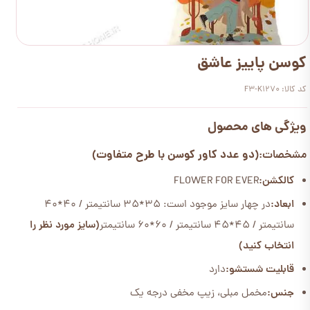
کوسن پاییز عاشق
کد کالا: F3-K1270
ویژگی های محصول
(دو عدد کاور کوسن با طرح متفاوت)
مشخصات:
کالکشن:
FLOWER FOR EVER
ابعاد:
در چهار سایز موجود است: 35*35 سانتیمتر / 40*40
سانتیمتر / 45*45 سانتیمتر / 60*60 سانتیمتر
(سایز مورد نظر را
انتخاب کنید)
قابلیت شستشو:
دارد
جنس:
مخمل مبلی، زیپ مخفی درجه یک