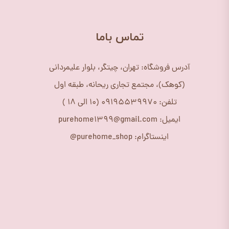
​تماس باما
آدرس فروشگاه: تهران، چیتگر، بلوار علیمردانی
(کوهک)، مجتمع تجاری ریحانه، طبقه اول
تلفن: 09195539970 (10 الی 18 )
ایمیل: purehome1399@gmail.com
اینستاگرام: purehome_shop@