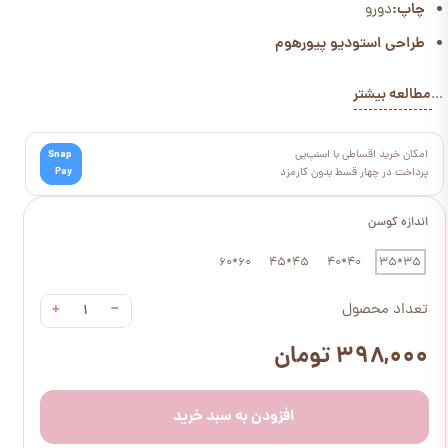
چاپ:
دورو
طراحی استودیو پیورهوم
مطالعه بیشتر
...
امکان خرید اقساطی با اسنپ‌پی
Snap
Pay
پرداخت در چهار قسط بدون کارمزد
اندازه کوسن
60*60
45*45
40*40
35*35
+
−
تعداد محصول
۳۹۸,۰۰۰ تومان
افزودن به سبد خرید