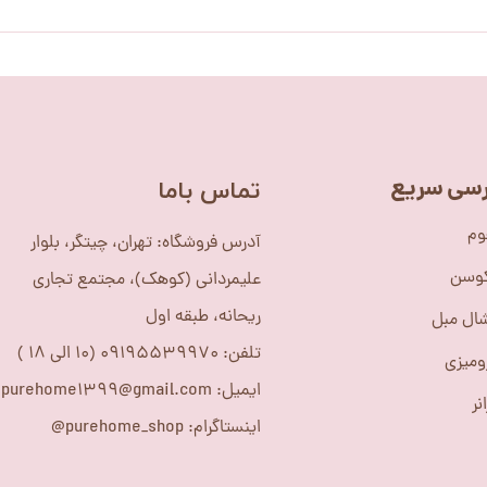
سی سریع
​تماس باما
وم
آدرس فروشگاه: تهران، چیتگر، بلوار
کوسن
علیمردانی (کوهک)، مجتمع تجاری
ریحانه، طبقه اول
ال مبل
تلفن: 09195539970 (10 الی 18 )
ومیزی
ایمیل: purehome1399@gmail.com
نر
اینستاگرام: purehome_shop@