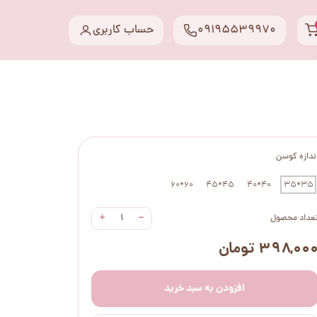
09195539970
حساب کاربری
ندازه کوسن
60*60
45*45
40*40
35*35
+
−
عداد محصول
۳۹۸,۰۰ تومان
افزودن به سبد خرید