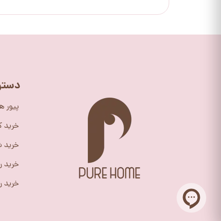
دستر
پیور ه
خرید 
خرید ش
خرید ر
خرید را