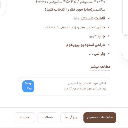
40*40 سانتیمتر / 45*45 سانتیمتر / 60*60
سانتیمتر
(سایز مورد نظر را انتخاب کنید)
قابلیت شستشو:
دارد
جنس:
مخمل مبلی، زیپ مخفی درجه یک
چاپ:
دورو
طراحی استودیو پیورهوم
وارانتی ...
مطالعه بیشتر
امکان خرید اقساطی با اسنپ‌پی
Snap
Pay
پرداخت در چهار قسط بدون کارمزد
مشخصات محصول
ویژگی ها
ضمانت
نظرات