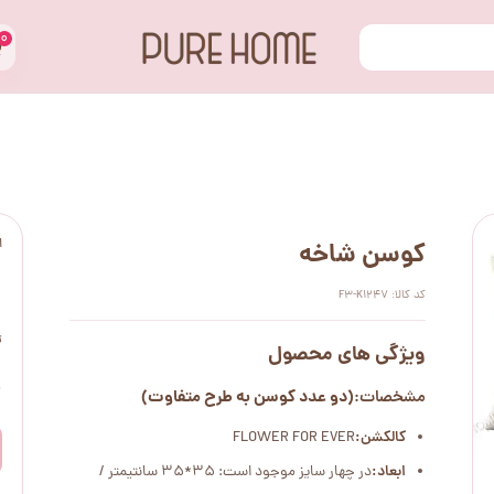
۰
ا
کوسن شاخه
کد کالا: F3-K1247
ت
ویژگی های محصول
۰
(دو عدد کوسن به طرح متفاوت)
مشخصات:
کالکشن:
FLOWER FOR EVER
ابعاد:
در چهار سایز موجود است: 35*35 سانتیمتر /