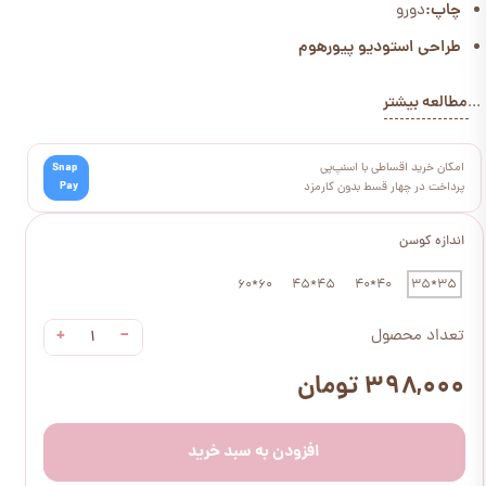
چاپ:
دورو
طراحی استودیو پیورهوم
مطالعه بیشتر
...
امکان خرید اقساطی با اسنپ‌پی
Snap
Pay
پرداخت در چهار قسط بدون کارمزد
اندازه کوسن
60*60
45*45
40*40
35*35
+
−
تعداد محصول
۳۹۸,۰۰۰ تومان
افزودن به سبد خرید