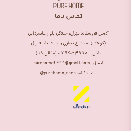
​تماس باما
آدرس فروشگاه: تهران، چیتگر، بلوار علیمردانی
(کوهک)، مجتمع تجاری ریحانه، طبقه اول
تلفن: 09195539970 (10 الی 18 )
ایمیل: purehome1399@gmail.com
اینستاگرام: purehome_shop@