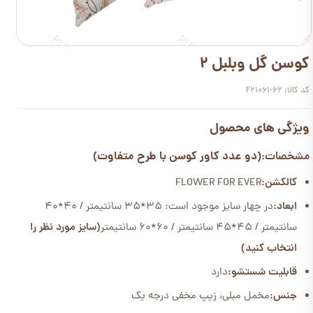
کوسن گل وبلبل 2
کد کالا: F21061-62
ویژگی های محصول
(دو عدد کاور کوسن با طرح متفاوت)
مشخصات:
کالکشن:
FLOWER FOR EVER
ابعاد:
در چهار سایز موجود است: 35*35 سانتیمتر / 40*40
سانتیمتر / 45*45 سانتیمتر / 60*60 سانتیمتر
(سایز مورد نظر را
انتخاب کنید)
قابلیت شستشو:
دارد
جنس:
مخمل مبلی، زیپ مخفی درجه یک