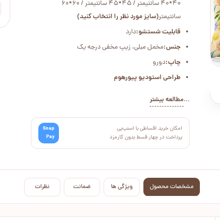
40*40 سانتیمتر / 45*45 سانتیمتر / 60*60
سانتیمتر
(سایز مورد نظر را انتخاب کنید)
قابلیت شستشو:
دارد
جنس:
مخمل مبلی، زیپ مخفی درجه یک
چاپ:
دورو
طراحی استودیو پیورهوم
...
مطالعه بیشتر
امکان خرید اقساطی با اسنپ‌پی
Snap
Pay
پرداخت در چهار قسط بدون کارمزد
مشخصات محصول
ویژگی ها
ضمانت
نظرات