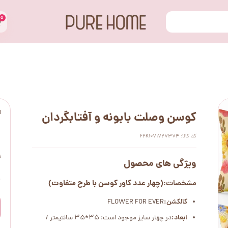
۰
ا
کوسن وصلت بابونه و آفتابگردان
کد کالا: F2K1071727374
ت
ویژگی های محصول
۰
(چهار عدد کاور کوسن با طرح متفاوت)
مشخصات:
کالکشن:
FLOWER FOR EVER
ابعاد:
در چهار سایز موجود است: 35*35 سانتیمتر /