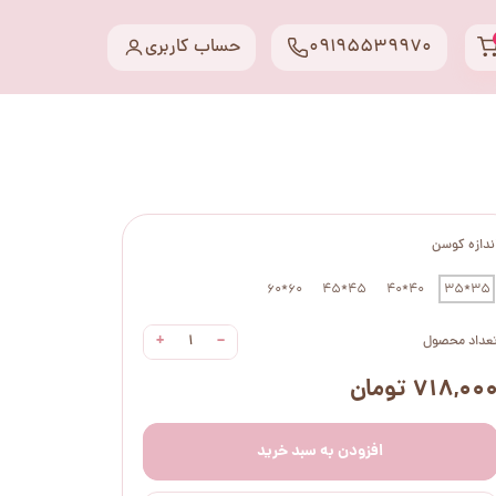
09195539970
حساب کاربری
ندازه کوسن
60*60
45*45
40*40
35*35
+
−
عداد محصول
۷۱۸,۰۰ تومان
افزودن به سبد خرید