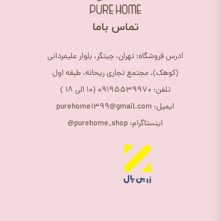
​تماس باما
آدرس فروشگاه: تهران، چیتگر، بلوار علیمردانی
(کوهک)، مجتمع تجاری ریحانه، طبقه اول
تلفن: 09195539970 (10 الی 18 )
ایمیل: purehome1399@gmail.com
اینستاگرام: purehome_shop@