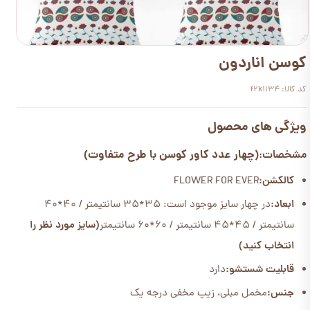
کوسن اناردون
کد کالا: f2k1134
ویژگی های محصول
(چهار عدد کاور کوسن با طرح متفاوت)
مشخصات:
کالکشن:
FLOWER FOR EVER
ابعاد:
در چهار سایز موجود است: 35*35 سانتیمتر / 40*40
سانتیمتر / 45*45 سانتیمتر / 60*60 سانتیمتر
(سایز مورد نظر را
انتخاب کنید)
قابلیت شستشو:
دارد
جنس:
مخمل مبلی، زیپ مخفی درجه یک