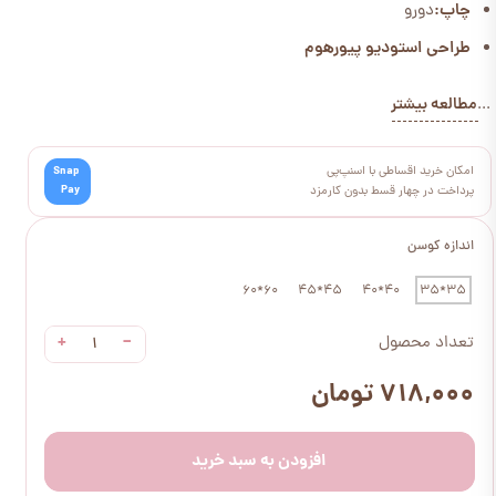
چاپ:
دورو
طراحی استودیو پیورهوم
مطالعه بیشتر
...
امکان خرید اقساطی با اسنپ‌پی
Snap
Pay
پرداخت در چهار قسط بدون کارمزد
اندازه کوسن
60*60
45*45
40*40
35*35
+
−
تعداد محصول
۷۱۸,۰۰۰ تومان
افزودن به سبد خرید