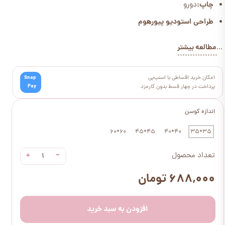
چاپ:
دورو
طراحی استودیو پیورهوم
مطالعه بیشتر
...
امکان خرید اقساطی با اسنپ‌پی
Snap
Pay
پرداخت در چهار قسط بدون کارمزد
اندازه کوسن
60*60
45*45
40*40
35*35
+
−
تعداد محصول
۶۸۸,۰۰۰ تومان
افزودن به سبد خرید