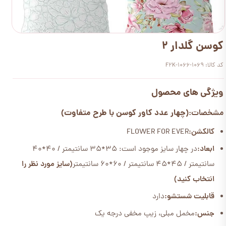
کوسن گلدار 2
کد کالا: F2K-1066-1069
ویژگی های محصول
(چهار عدد کاور کوسن با طرح متفاوت)
مشخصات:
کالکشن:
FLOWER FOR EVER
ابعاد:
در چهار سایز موجود است: 35*35 سانتیمتر / 40*40
سانتیمتر / 45*45 سانتیمتر / 60*60 سانتیمتر
(سایز مورد نظر را
انتخاب کنید)
قابلیت شستشو:
دارد
جنس:
مخمل مبلی، زیپ مخفی درجه یک