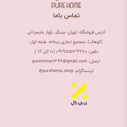
​تماس باما
آدرس فروشگاه: تهران، چیتگر، بلوار علیمردانی
(کوهک)، مجتمع تجاری ریحانه، طبقه اول
تلفن: 09195539970 (10 الی 18 )
ایمیل: purehome1399@gmail.com
اینستاگرام: purehome_shop@