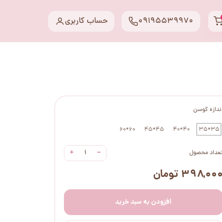
09195539970
حساب کاربری
ندازه کوسن
60*60
45*45
40*40
35*35
+
−
عداد محصول
۳۹۸,۰۰ تومان
افزودن به سبد خرید