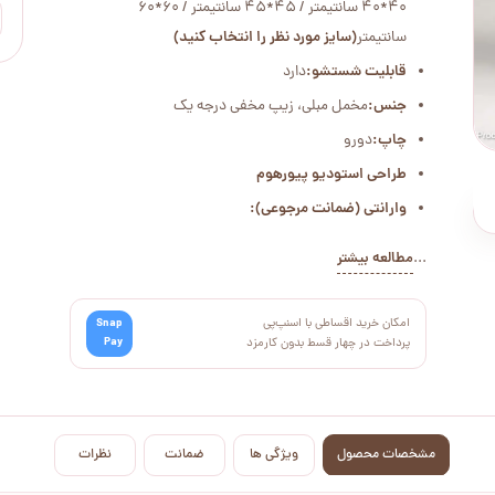
40*40 سانتیمتر / 45*45 سانتیمتر / 60*60
سانتیمتر
(سایز مورد نظر را انتخاب کنید)
قابلیت شستشو:
دارد
جنس:
مخمل مبلی، زیپ مخفی درجه یک
چاپ:
دورو
طراحی استودیو پیورهوم
وارانتی (ضمانت مرجوعی):
...
مطالعه بیشتر
امکان خرید اقساطی با اسنپ‌پی
Snap
Pay
پرداخت در چهار قسط بدون کارمزد
مشخصات محصول
ویژگی ها
ضمانت
نظرات