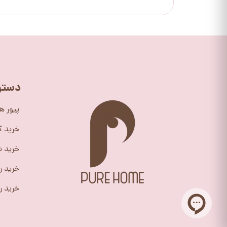
دستر
پیور ه
خرید 
خرید ش
خرید ر
خرید را