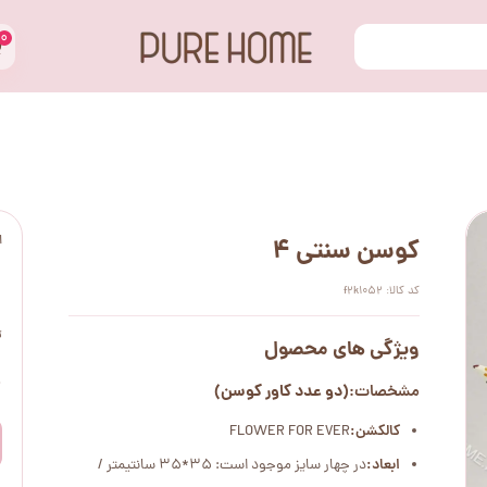
۰
ا
کوسن سنتی 4
کد کالا: f2k1052
ت
ویژگی های محصول
۰
(دو عدد کاور کوسن)
مشخصات:
کالکشن:
FLOWER FOR EVER
ابعاد:
در چهار سایز موجود است: 35*35 سانتیمتر /