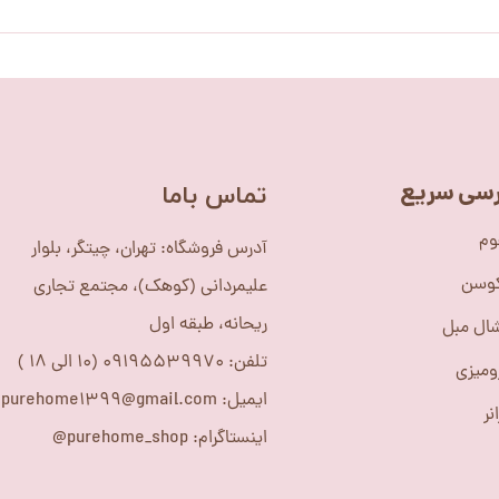
سی سریع
​تماس باما
وم
آدرس فروشگاه: تهران، چیتگر، بلوار
کوسن
علیمردانی (کوهک)، مجتمع تجاری
ریحانه، طبقه اول
ال مبل
تلفن: 09195539970 (10 الی 18 )
ومیزی
ایمیل: purehome1399@gmail.com
نر
اینستاگرام: purehome_shop@