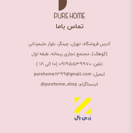
​تماس باما
آدرس فروشگاه: تهران، چیتگر، بلوار علیمردانی
(کوهک)، مجتمع تجاری ریحانه، طبقه اول
تلفن: 09195539970 (10 الی 18 )
ایمیل: purehome1399@gmail.com
اینستاگرام: purehome_shop@