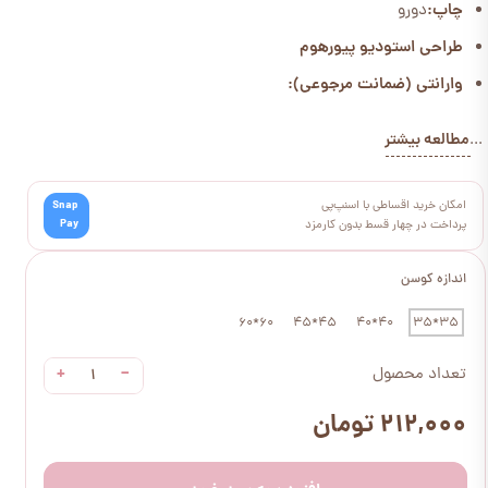
چاپ:
دورو
طراحی استودیو پیورهوم
وارانتی (ضمانت مرجوعی):
مطالعه بیشتر
...
امکان خرید اقساطی با اسنپ‌پی
Snap
Pay
پرداخت در چهار قسط بدون کارمزد
اندازه کوسن
60*60
45*45
40*40
35*35
+
−
تعداد محصول
۲۱۲,۰۰۰ تومان