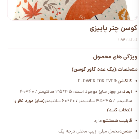
کوسن چتر پاییزی
کد کالا: 1194
ویژگی های محصول
(یک عدد کاور کوسن)
مشخصات:
کالکشن:
FLOWER FOR EVER
ابعاد:
در چهار سایز موجود است: 35*35 سانتیمتر / 40*40
سانتیمتر / 45*45 سانتیمتر / 60*60 سانتیمتر
(سایز مورد نظر را
انتخاب کنید)
قابلیت شستشو:
دارد
جنس:
مخمل مبلی، زیپ مخفی درجه یک