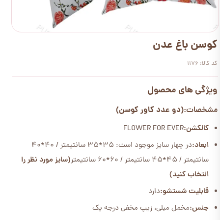
کوسن باغ عدن
کد کالا: 1176
ویژگی های محصول
(دو عدد کاور کوسن)
مشخصات:
کالکشن:
FLOWER FOR EVER
ابعاد:
در چهار سایز موجود است: 35*35 سانتیمتر / 40*40
سانتیمتر / 45*45 سانتیمتر / 60*60 سانتیمتر
(سایز مورد نظر را
انتخاب کنید)
قابلیت شستشو:
دارد
جنس:
مخمل مبلی، زیپ مخفی درجه یک