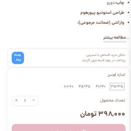
چاپ:
دورو
طراحی استودیو پیورهوم
وارانتی (ضمانت مرجوعی):
مطالعه بیشتر
...
امکان خرید اقساطی با اسنپ‌پی
Snap
Pay
پرداخت در چهار قسط بدون کارمزد
اندازه کوسن
60*60
45*45
40*40
35*35
+
−
تعداد محصول
۳۹۸,۰۰۰ تومان