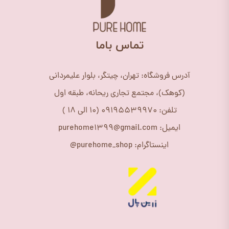
​تماس باما
آدرس فروشگاه: تهران، چیتگر، بلوار علیمردانی
(کوهک)، مجتمع تجاری ریحانه، طبقه اول
تلفن: 09195539970 (10 الی 18 )
ایمیل: purehome1399@gmail.com
اینستاگرام: purehome_shop@