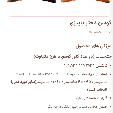
کوسن دختر پاییزی
کد کالا: 1148-1150
ویژگی های محصول
(دو عدد کاور کوسن با طرح متفاوت)
مشخصات:
کالکشن:
FLOWER FOR EVER
ابعاد:
در چهار سایز موجود است: 35*35 سانتیمتر / 40*40
سانتیمتر / 45*45 سانتیمتر / 60*60 سانتیمتر
(سایز مورد نظر را
انتخاب کنید)
قابلیت شستشو:
دارد
جنس:
مخمل مبلی، زیپ مخفی درجه یک