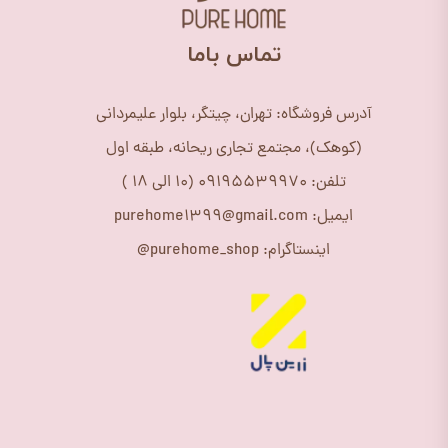
​تماس باما
آدرس فروشگاه: تهران، چیتگر، بلوار علیمردانی
(کوهک)، مجتمع تجاری ریحانه، طبقه اول
تلفن: 09195539970 (10 الی 18 )
ایمیل: purehome1399@gmail.com
اینستاگرام: purehome_shop@