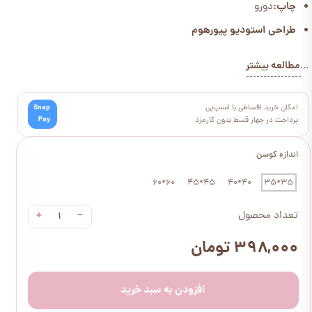
چاپ:
دورو
طراحی استودیو پیورهوم
مطالعه بیشتر
...
امکان خرید اقساطی با اسنپ‌پی
Snap
Pay
پرداخت در چهار قسط بدون کارمزد
اندازه کوسن
60*60
45*45
40*40
35*35
+
−
تعداد محصول
۳۹۸,۰۰۰ تومان
افزودن به سبد خرید