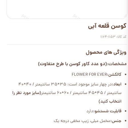
کوسن قلعه آبی
کد کالا: 1153-1164
ویژگی های محصول
(دو عدد کاور کوسن با طرح متفاوت)
مشخصات:
کالکشن:
FLOWER FOR EVER
ابعاد:
در چهار سایز موجود است: 35*35 سانتیمتر / 40*40
سانتیمتر / 45*45 سانتیمتر / 60*60 سانتیمتر
(سایز مورد نظر را
انتخاب کنید)
قابلیت شستشو:
دارد
جنس:
مخمل مبلی، زیپ مخفی درجه یک