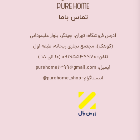
​تماس باما
آدرس فروشگاه: تهران، چیتگر، بلوار علیمردانی
(کوهک)، مجتمع تجاری ریحانه، طبقه اول
تلفن: 09195539970 (10 الی 18 )
ایمیل: purehome1399@gmail.com
اینستاگرام: purehome_shop@