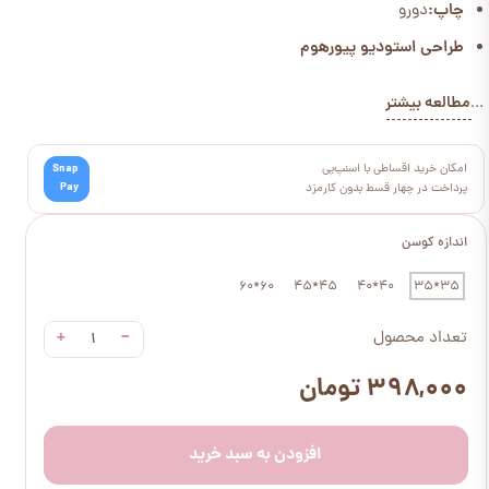
چاپ:
دورو
طراحی استودیو پیورهوم
مطالعه بیشتر
...
امکان خرید اقساطی با اسنپ‌پی
Snap
Pay
پرداخت در چهار قسط بدون کارمزد
اندازه کوسن
60*60
45*45
40*40
35*35
+
−
تعداد محصول
۳۹۸,۰۰۰ تومان
افزودن به سبد خرید