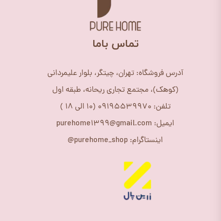
​تماس باما
آدرس فروشگاه: تهران، چیتگر، بلوار علیمردانی
(کوهک)، مجتمع تجاری ریحانه، طبقه اول
تلفن: 09195539970 (10 الی 18 )
ایمیل: purehome1399@gmail.com
اینستاگرام: purehome_shop@