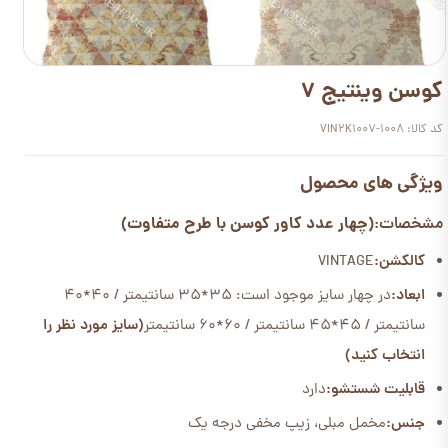
کوسن وینتیج 7
کد کالا: VIN2K1007-1008
ویژگی های محصول
(چهار عدد کاور کوسن با طرح متفاوت)
مشخصات:
کالکشن:
VINTAGE
ابعاد:
در چهار سایز موجود است: 35*35 سانتیمتر / 40*40
سانتیمتر / 45*45 سانتیمتر / 60*60 سانتیمتر
(سایز مورد نظر را
انتخاب کنید)
قابلیت شستشو:
دارد
جنس:
مخمل مبلی، زیپ مخفی درجه یک