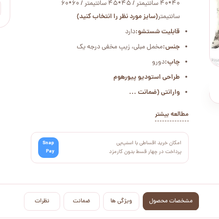
40*40 سانتیمتر / 45*45 سانتیمتر / 60*60
سانتیمتر
(سایز مورد نظر را انتخاب کنید)
قابلیت شستشو:
دارد
جنس:
مخمل مبلی، زیپ مخفی درجه یک
چاپ:
دورو
طراحی استودیو پیورهوم
وارانتی (ضمانت ...
مطالعه بیشتر
امکان خرید اقساطی با اسنپ‌پی
Snap
Pay
پرداخت در چهار قسط بدون کارمزد
مشخصات محصول
ویژگی ها
ضمانت
نظرات