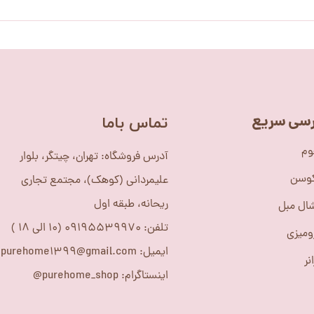
سی سریع
​تماس باما
وم
آدرس فروشگاه: تهران، چیتگر، بلوار
کوسن
علیمردانی (کوهک)، مجتمع تجاری
ریحانه، طبقه اول
ال مبل
تلفن: 09195539970 (10 الی 18 )
ومیزی
ایمیل: purehome1399@gmail.com
نر
اینستاگرام: purehome_shop@