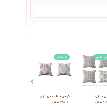
ار عددی
دو عددی
ن سنتی3
کوسن داماسک وینتیج
تومان
۳۹۸,۰۰۰ تومان