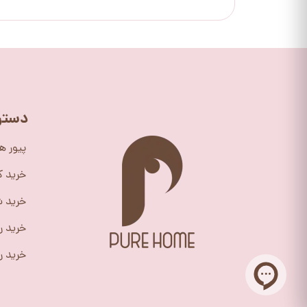
دستر
پیور ه
خرید 
خرید ش
خرید ر
خرید را