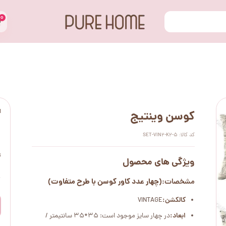
۰
ا
کوسن وینتیج
کد کالا: SET-VIN2-K2-5
ت
ویژگی های محصول
۰
(چهار عدد کاور کوسن با طرح متفاوت)
مشخصات:
کالکشن:
VINTAGE
ابعاد:
در چهار سایز موجود است: 35*35 سانتیمتر /