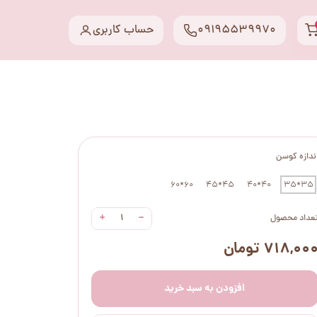
09195539970
حساب کاربری
ندازه کوسن
60*60
45*45
40*40
35*35
+
−
عداد محصول
۷۱۸,۰۰ تومان
افزودن به سبد خرید