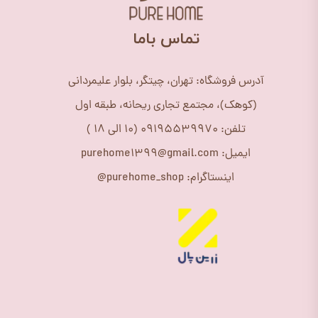
​تماس باما
آدرس فروشگاه: تهران، چیتگر، بلوار علیمردانی
(کوهک)، مجتمع تجاری ریحانه، طبقه اول
تلفن: 09195539970 (10 الی 18 )
ایمیل: purehome1399@gmail.com
اینستاگرام: purehome_shop@