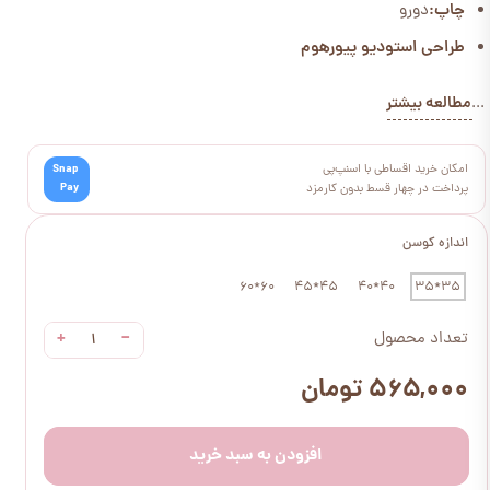
چاپ:
دورو
طراحی استودیو پیورهوم
مطالعه بیشتر
...
امکان خرید اقساطی با اسنپ‌پی
Snap
Pay
پرداخت در چهار قسط بدون کارمزد
اندازه کوسن
60*60
45*45
40*40
35*35
+
−
تعداد محصول
۵۶۵,۰۰۰ تومان
افزودن به سبد خرید