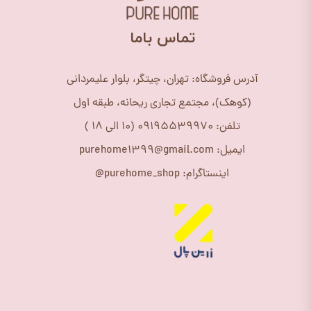
​تماس باما
آدرس فروشگاه: تهران، چیتگر، بلوار علیمردانی
(کوهک)، مجتمع تجاری ریحانه، طبقه اول
تلفن: 09195539970 (10 الی 18 )
ایمیل: purehome1399@gmail.com
اینستاگرام: purehome_shop@