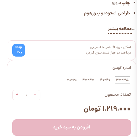
چاپ:
دورو
طراحی استودیو پیورهوم
مطالعه بیشتر
...
امکان خرید اقساطی با اسنپ‌پی
Snap
Pay
پرداخت در چهار قسط بدون کارمزد
اندازه کوسن
60*60
45*45
40*40
35*35
+
−
تعداد محصول
۱,۲۱۹,۰۰۰ تومان
افزودن به سبد خرید