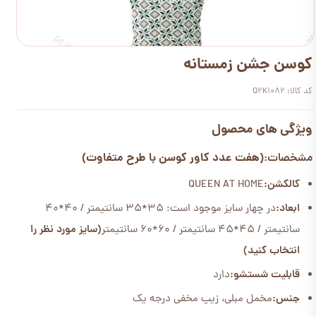
کوسن جشن زمستانه
کد کالا: Q2K1082
ویژگی های محصول
(هفت عدد کاور کوسن با طرح متفاوت)
مشخصات:
کالکشن:
QUEEN AT HOME
ابعاد:
در چهار سایز موجود است: 35*35 سانتیمتر / 40*40
سانتیمتر / 45*45 سانتیمتر / 60*60 سانتیمتر
(سایز مورد نظر را
انتخاب کنید)
قابلیت شستشو:
دارد
جنس:
مخمل مبلی، زیپ مخفی درجه یک