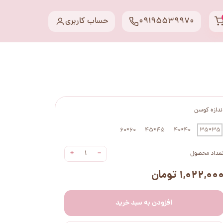
09195539970
حساب کاربری
ندازه کوسن
60*60
45*45
40*40
35*35
+
−
عداد محصول
۱,۰۲۲,۰۰ تومان
افزودن به سبد خرید