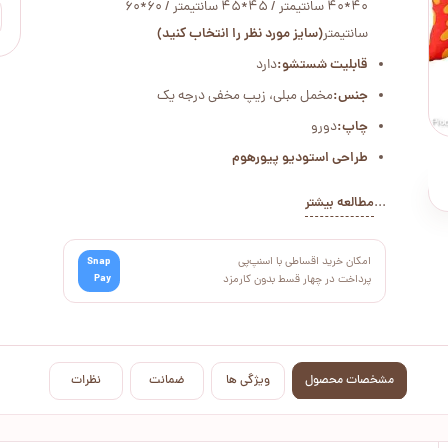
40*40 سانتیمتر / 45*45 سانتیمتر / 60*60
سانتیمتر
(سایز مورد نظر را انتخاب کنید)
قابلیت شستشو:
دارد
جنس:
مخمل مبلی، زیپ مخفی درجه یک
چاپ:
دورو
طراحی استودیو پیورهوم
...
مطالعه بیشتر
امکان خرید اقساطی با اسنپ‌پی
Snap
Pay
پرداخت در چهار قسط بدون کارمزد
مشخصات محصول
ویژگی ها
ضمانت
نظرات