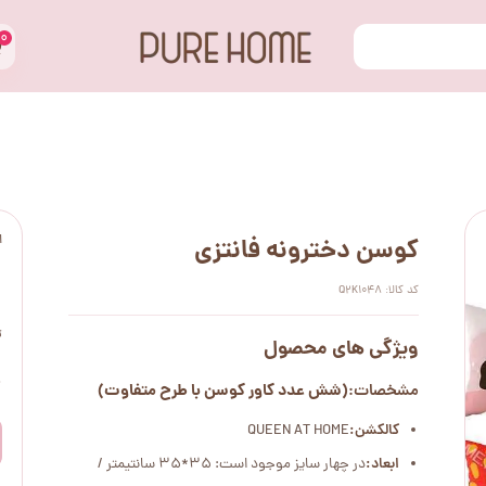
۰
ا
کوسن دخترونه فانتزی
کد کالا: Q2K1048
ت
ویژگی های محصول
۰
(شش عدد کاور کوسن با طرح متفاوت)
مشخصات:
کالکشن:
QUEEN AT HOME
ابعاد:
در چهار سایز موجود است: 35*35 سانتیمتر /