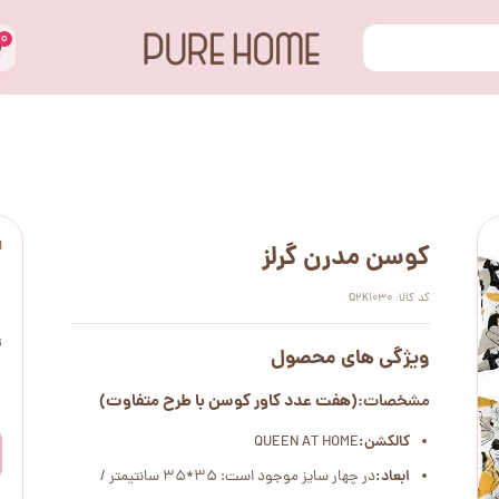
۰
ا
کوسن مدرن گرلز
کد کالا: Q2K1030
ت
ویژگی های محصول
۰
(هفت عدد کاور کوسن با طرح متفاوت)
مشخصات:
کالکشن:
QUEEN AT HOME
ابعاد:
در چهار سایز موجود است: 35*35 سانتیمتر /