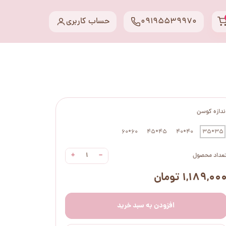
09195539970
حساب کاربری
ندازه کوسن
60*60
45*45
40*40
35*35
+
−
عداد محصول
۱,۱۸۹,۰۰ تومان
افزودن به سبد خرید