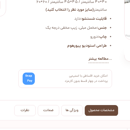
40*40 سانتیمتر / 45*45 سانتیمتر / 60*60
سانتیمتر
(سایز مورد نظر را انتخاب کنید)
قابلیت شستشو:
دارد
جنس:
مخمل مبلی، زیپ مخفی درجه یک
چاپ:
دورو
طراحی استودیو پیورهوم
...
مطالعه بیشتر
امکان خرید اقساطی با اسنپ‌پی
Snap
Pay
پرداخت در چهار قسط بدون کارمزد
مشخصات محصول
ویژگی ها
ضمانت
نظرات