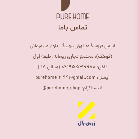
​تماس باما
آدرس فروشگاه: تهران، چیتگر، بلوار علیمردانی
(کوهک)، مجتمع تجاری ریحانه، طبقه اول
تلفن: 09195539970 (10 الی 18 )
ایمیل: purehome1399@gmail.com
اینستاگرام: purehome_shop@