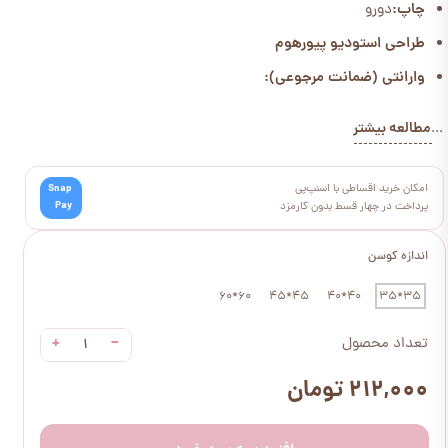
چاپ:
دورو
طراحی استودیو پیورهوم
وارانتی (ضمانت مرجوعی):
مطالعه بیشتر
...
امکان خرید اقساطی با اسنپ‌پی
Snap
Pay
پرداخت در چهار قسط بدون کارمزد
اندازه کوسن
60*60
45*45
40*40
35*35
+
−
تعداد محصول
۲۱۲,۰۰۰ تومان