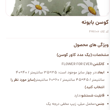
کوسن بابونه
کد کالا: F2K1106
ویژگی های محصول
(یک عدد کاور کوسن)
مشخصات:
کالکشن:
FLOWER FOR EVER
ابعاد:
در چهار سایز موجود است: 35*35 سانتیمتر / 40*40
سانتیمتر / 45*45 سانتیمتر / 60*60 سانتیمتر
(سایز مورد نظر را
انتخاب کنید)
قابلیت شستشو:
دارد
جنس:
مخمل مبلی، زیپ مخفی درجه یک