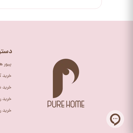
دستر
پیور ه
خرید 
خرید ش
خرید ر
خرید را