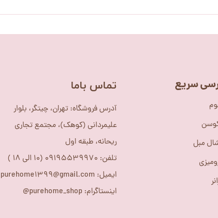
سی سریع
​تماس باما
وم
آدرس فروشگاه: تهران، چیتگر، بلوار
کوسن
علیمردانی (کوهک)، مجتمع تجاری
ریحانه، طبقه اول
ال مبل
تلفن: 09195539970 (10 الی 18 )
ومیزی
ایمیل: purehome1399@gmail.com
نر
اینستاگرام: purehome_shop@