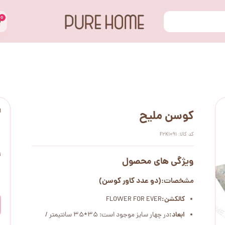
۰
ا
کوسن ملیح
کد کالا: F2K1091
ت
ویژگی های محصول
۰
(دو عدد کاور کوسن)
مشخصات:
کالکشن:
FLOWER FOR EVER
ابعاد:
در چهار سایز موجود است: 35*35 سانتیمتر /