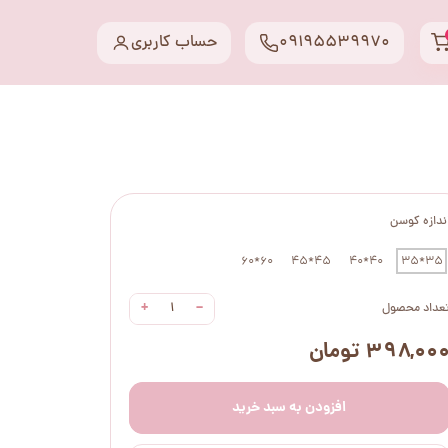
09195539970
حساب کاربری
ندازه کوسن
60*60
45*45
40*40
35*35
+
−
عداد محصول
۳۹۸,۰۰ تومان
افزودن به سبد خرید