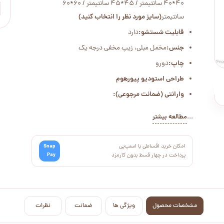
40*40 سانتیمتر / 45*45 سانتیمتر / 60*60
سانتیمتر
(سایز مورد نظر را انتخاب کنید)
قابلیت شستشو:
دارد
جنس:
مخمل مبلی، زیپ مخفی درجه یک
چاپ:
دورو
طراحی استودیو پیورهوم
وارانتی (ضمانت مرجوعی):
...
مطالعه بیشتر
امکان خرید اقساطی با اسنپ‌پی
Snap
Pay
پرداخت در چهار قسط بدون کارمزد
مشخصات محصول
ویژگی ها
ضمانت
نظرات