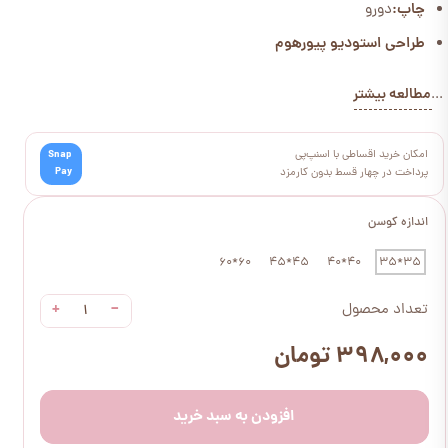
چاپ:
دورو
طراحی استودیو پیورهوم
مطالعه بیشتر
...
امکان خرید اقساطی با اسنپ‌پی
Snap
Pay
پرداخت در چهار قسط بدون کارمزد
اندازه کوسن
60*60
45*45
40*40
35*35
+
−
تعداد محصول
۳۹۸,۰۰۰ تومان
افزودن به سبد خرید