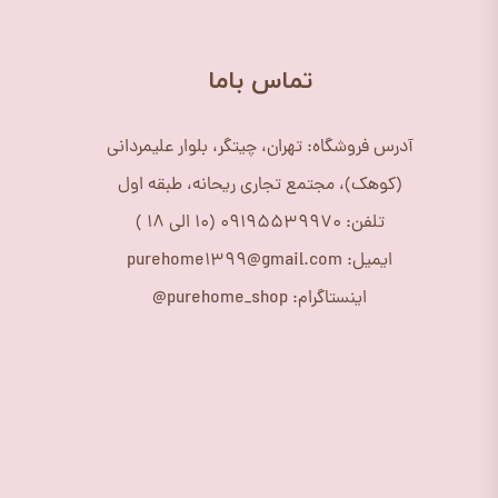
​تماس باما
آدرس فروشگاه: تهران، چیتگر، بلوار علیمردانی
(کوهک)، مجتمع تجاری ریحانه، طبقه اول
تلفن: 09195539970 (10 الی 18 )
ایمیل: purehome1399@gmail.com
اینستاگرام: purehome_shop@