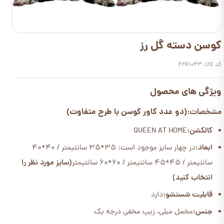
کوسن دسته گل رز
کد کالا: F2K1043
ویژگی های محصول
(دو عدد کاور کوسن با طرح متفاوت)
مشخصات:
کالکشن:
QUEEN AT HOME
ابعاد:
در چهار سایز موجود است: 35*35 سانتیمتر / 40*40
سانتیمتر / 45*45 سانتیمتر / 60*60 سانتیمتر
(سایز مورد نظر را
انتخاب کنید)
قابلیت شستشو:
دارد
جنس:
مخمل مبلی، زیپ مخفی درجه یک