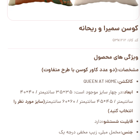
کوسن سمیرا و ریحانه
کد کالا: Q3k1212
ویژگی های محصول
(دو عدد کاور کوسن با طرح متفاوت)
مشخصات:
کالکشن:
QUEEN AT HOME
ابعاد:
در چهار سایز موجود است: 35*35 سانتیمتر / 40*40
سانتیمتر / 45*45 سانتیمتر / 60*60 سانتیمتر
(سایز مورد نظر را
انتخاب کنید)
قابلیت شستشو:
دارد
جنس:
مخمل مبلی، زیپ مخفی درجه یک