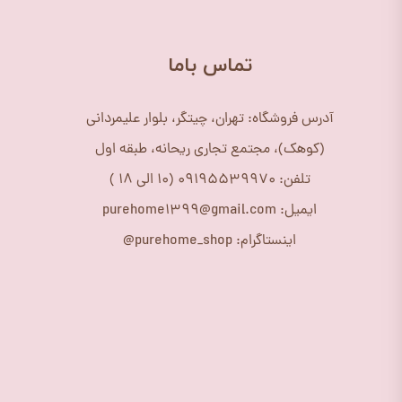
​تماس باما
آدرس فروشگاه: تهران، چیتگر، بلوار علیمردانی
(کوهک)، مجتمع تجاری ریحانه، طبقه اول
تلفن: 09195539970 (10 الی 18 )
ایمیل: purehome1399@gmail.com
اینستاگرام: purehome_shop@