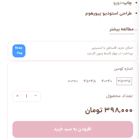
چاپ:
دورو
طراحی استودیو پیورهوم
مطالعه بیشتر
...
امکان خرید اقساطی با اسنپ‌پی
Snap
Pay
پرداخت در چهار قسط بدون کارمزد
اندازه کوسن
60*60
45*45
40*40
35*35
+
−
تعداد محصول
۳۹۸,۰۰۰ تومان
افزودن به سبد خرید