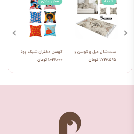
5 تکه
شش عددی
سه 
ست شال مبل و کوسن وینتیج پتینه
کوسن دختران شیک پوش
کوسن
۱,۷۲۳,۵۹۵ تومان
۱,۰۲۲,۰۰۰ تومان
۵۶۵,۰۰۰ 