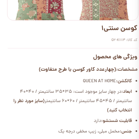
کوسن سنتی1
کد کالا: Q2-K1114
ویژگی های محصول
(چهارعدد کاور کوسن با طرح متفاوت)
مشخصات:
کالکشن:
QUEEN AT HOME
ابعاد:
در چهار سایز موجود است: 35*35 سانتیمتر / 40*40
سانتیمتر / 45*45 سانتیمتر / 60*60 سانتیمتر
(سایز مورد نظر را
انتخاب کنید)
قابلیت شستشو:
دارد
جنس:
مخمل مبلی، زیپ مخفی درجه یک