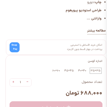
چاپ:
دورو
طراحی استودیو پیورهوم
وارانتی ...
مطالعه بیشتر
امکان خرید اقساطی با اسنپ‌پی
Snap
Pay
پرداخت در چهار قسط بدون کارمزد
اندازه کوسن
60*60
45*45
40*40
35*35
+
−
تعداد محصول
۶۸۸,۰۰۰ تومان