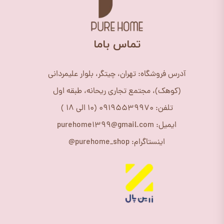
​تماس باما
آدرس فروشگاه: تهران، چیتگر، بلوار علیمردانی
(کوهک)، مجتمع تجاری ریحانه، طبقه اول
تلفن: 09195539970 (10 الی 18 )
ایمیل: purehome1399@gmail.com
اینستاگرام: purehome_shop@