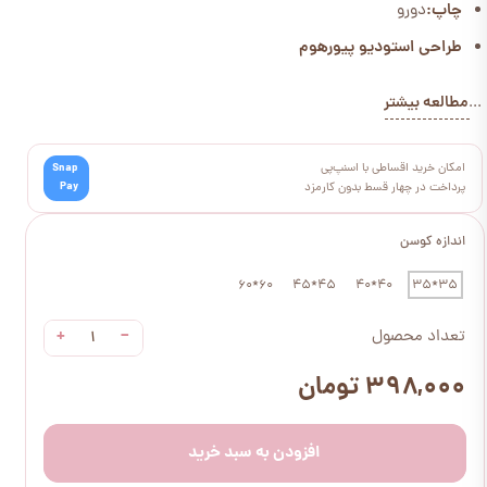
چاپ:
دورو
طراحی استودیو پیورهوم
مطالعه بیشتر
...
امکان خرید اقساطی با اسنپ‌پی
Snap
Pay
پرداخت در چهار قسط بدون کارمزد
اندازه کوسن
60*60
45*45
40*40
35*35
+
−
تعداد محصول
۳۹۸,۰۰۰ تومان
افزودن به سبد خرید