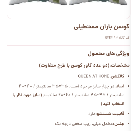
کوسن باران مستطیلی
کد کالا: Q2K1193
ویژگی های محصول
(دو عدد کاور کوسن با طرح متفاوت)
مشخصات:
کالکشن:
QUEEN AT HOME
ابعاد:
در چهار سایز موجود است: 35*35 سانتیمتر / 40*40
سانتیمتر / 45*45 سانتیمتر / 60*60 سانتیمتر
(سایز مورد نظر را
انتخاب کنید)
قابلیت شستشو:
دارد
جنس:
مخمل مبلی، زیپ مخفی درجه یک