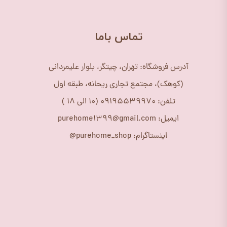
​تماس باما
آدرس فروشگاه: تهران، چیتگر، بلوار علیمردانی
(کوهک)، مجتمع تجاری ریحانه، طبقه اول
تلفن: 09195539970 (10 الی 18 )
ایمیل: purehome1399@gmail.com
اینستاگرام: purehome_shop@