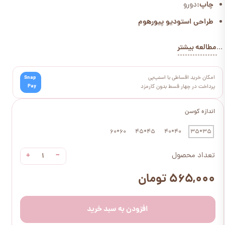
چاپ:
دورو
طراحی استودیو پیورهوم
مطالعه بیشتر
...
امکان خرید اقساطی با اسنپ‌پی
Snap
Pay
پرداخت در چهار قسط بدون کارمزد
اندازه کوسن
60*60
45*45
40*40
35*35
+
−
تعداد محصول
۵۶۵,۰۰۰ تومان
افزودن به سبد خرید