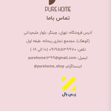
​تماس باما
آدرس فروشگاه: تهران، چیتگر، بلوار علیمردانی
(کوهک)، مجتمع تجاری ریحانه، طبقه اول
تلفن: 09195539970 (10 الی 18 )
ایمیل: purehome1399@gmail.com
اینستاگرام: purehome_shop@