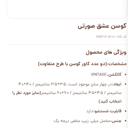
کوسن عشق صورتی
کد کالا: VIN402-K1011
ویژگی های محصول
(دو عدد کاور کوسن با طرح متفاوت)
مشخصات:
کالکشن:
VINTAGE
ابعاد:
در چهار سایز موجود است: 35*35 سانتیمتر / 40*40
سانتیمتر / 45*45 سانتیمتر / 60*60 سانتیمتر
(سایز مورد نظر را
انتخاب کنید)
قابلیت شستشو:
دارد
جنس:
مخمل مبلی، زیپ مخفی درجه یک