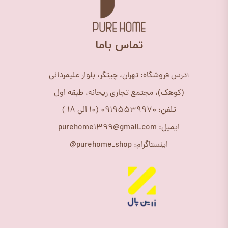
​تماس باما
آدرس فروشگاه: تهران، چیتگر، بلوار علیمردانی
(کوهک)، مجتمع تجاری ریحانه، طبقه اول
تلفن: 09195539970 (10 الی 18 )
ایمیل: purehome1399@gmail.com
اینستاگرام: purehome_shop@