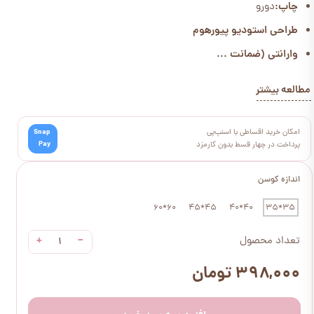
چاپ:
دورو
طراحی استودیو پیورهوم
وارانتی (ضمانت ...
مطالعه بیشتر
امکان خرید اقساطی با اسنپ‌پی
Snap
Pay
پرداخت در چهار قسط بدون کارمزد
اندازه کوسن
60*60
45*45
40*40
35*35
+
−
تعداد محصول
۳۹۸,۰۰۰ تومان