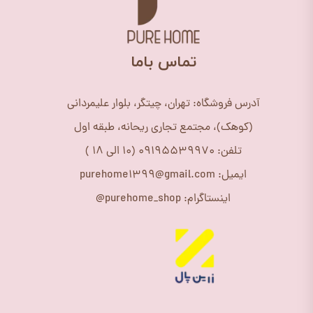
​تماس باما
آدرس فروشگاه: تهران، چیتگر، بلوار علیمردانی
(کوهک)، مجتمع تجاری ریحانه، طبقه اول
تلفن: 09195539970 (10 الی 18 )
ایمیل: purehome1399@gmail.com
اینستاگرام: purehome_shop@