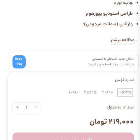
چاپ:
دورو
طراحی استودیو پیورهوم
وارانتی (ضمانت مرجوعی):
مطالعه بیشتر
...
امکان خرید اقساطی با اسنپ‌پی
Snap
Pay
پرداخت در چهار قسط بدون کارمزد
اندازه کوسن
60*60
45*45
40*40
35*35
+
−
تعداد محصول
۲۱۹,۰۰۰ تومان