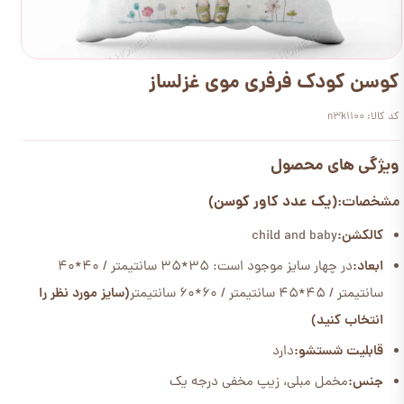
کوسن کودک فرفری موی غزلساز
کد کالا: n3k1100
ویژگی های محصول
(یک عدد کاور کوسن)
مشخصات:
کالکشن:
child and baby
ابعاد:
در چهار سایز موجود است: 35*35 سانتیمتر / 40*40
سانتیمتر / 45*45 سانتیمتر / 60*60 سانتیمتر
(سایز مورد نظر را
انتخاب کنید)
قابلیت شستشو:
دارد
جنس:
مخمل مبلی، زیپ مخفی درجه یک