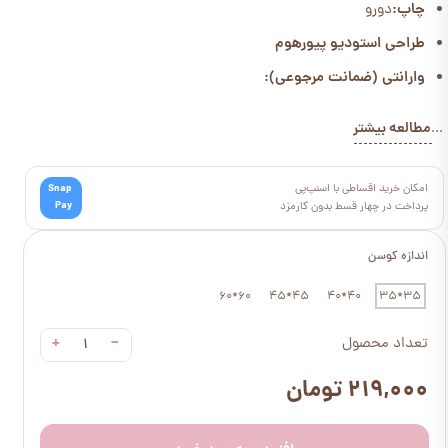
چاپ:
دورو
طراحی استودیو پیورهوم
وارانتی (ضمانت مرجوعی):
مطالعه بیشتر
...
امکان خرید اقساطی با اسنپ‌پی
Snap
Pay
پرداخت در چهار قسط بدون کارمزد
اندازه کوسن
60*60
45*45
40*40
35*35
+
−
تعداد محصول
۲۱۹,۰۰۰ تومان