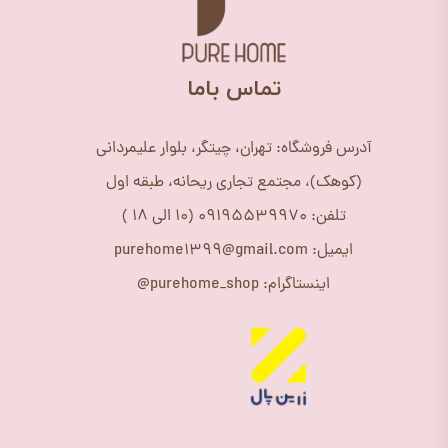
​تماس باما
آدرس فروشگاه: تهران، چیتگر، بلوار علیمردانی
(کوهک)، مجتمع تجاری ریحانه، طبقه اول
تلفن: 09195539970 (10 الی 18 )
ایمیل: purehome1399@gmail.com
اینستاگرام: purehome_shop@