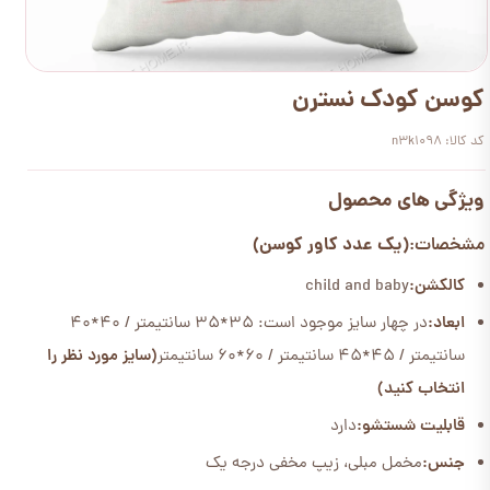
کوسن کودک نسترن
کد کالا: n3k1098
ویژگی های محصول
(یک عدد کاور کوسن)
مشخصات:
کالکشن:
child and baby
ابعاد:
در چهار سایز موجود است: 35*35 سانتیمتر / 40*40
سانتیمتر / 45*45 سانتیمتر / 60*60 سانتیمتر
(سایز مورد نظر را
انتخاب کنید)
قابلیت شستشو:
دارد
جنس:
مخمل مبلی، زیپ مخفی درجه یک