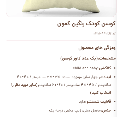
کوسن کودک رنگین کمون
کد کالا: n3k1094
ویژگی های محصول
(یک عدد کاور کوسن)
مشخصات:
کالکشن:
child and baby
ابعاد:
در چهار سایز موجود است: 35*35 سانتیمتر / 40*40
سانتیمتر / 45*45 سانتیمتر / 60*60 سانتیمتر
(سایز مورد نظر را
انتخاب کنید)
قابلیت شستشو:
دارد
جنس:
مخمل مبلی، زیپ مخفی درجه یک