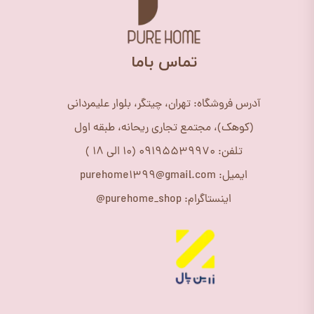
​تماس باما
آدرس فروشگاه: تهران، چیتگر، بلوار علیمردانی
(کوهک)، مجتمع تجاری ریحانه، طبقه اول
تلفن: 09195539970 (10 الی 18 )
ایمیل: purehome1399@gmail.com
اینستاگرام: purehome_shop@