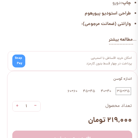
چاپ:
دورو
طراحی استودیو پیورهوم
وارانتی (ضمانت مرجوعی):
مطالعه بیشتر
...
امکان خرید اقساطی با اسنپ‌پی
Snap
Pay
پرداخت در چهار قسط بدون کارمزد
اندازه کوسن
60*60
45*45
40*40
35*35
+
−
تعداد محصول
۲۱۹,۰۰۰ تومان